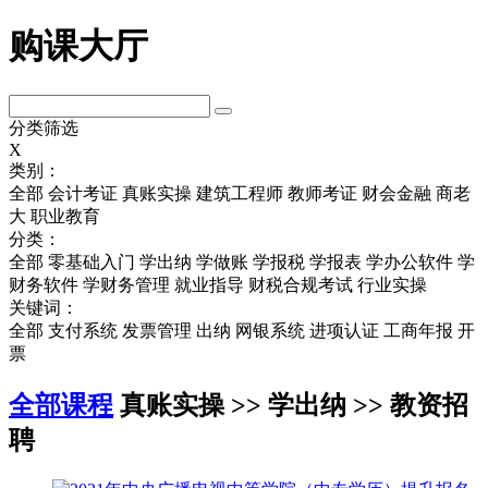
购课大厅
分类筛选
X
类别：
全部
会计考证
真账实操
建筑工程师
教师考证
财会金融
商老
大
职业教育
分类：
全部
零基础入门
学出纳
学做账
学报税
学报表
学办公软件
学
财务软件
学财务管理
就业指导
财税合规考试
行业实操
关键词：
全部
支付系统
发票管理
出纳
网银系统
进项认证
工商年报
开
票
全部课程
真账实操 >> 学出纳 >> 教资招
聘