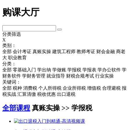
购课大厅
分类筛选
X
类别：
全部
会计考证
真账实操
建筑工程师
教师考证
财会金融
商老
大
职业教育
分类：
全部
零基础入门
学出纳
学做账
学报税
学报表
学办公软件
学
财务软件
学财务管理
就业指导
财税合规考试
行业实操
关键词：
全部
税种
消费税
个人所得税
企业所得税
增值税
合理避税
报
税实战
汇算清缴
税收优惠
出口退税
全部课程
真账实操 >> 学报税