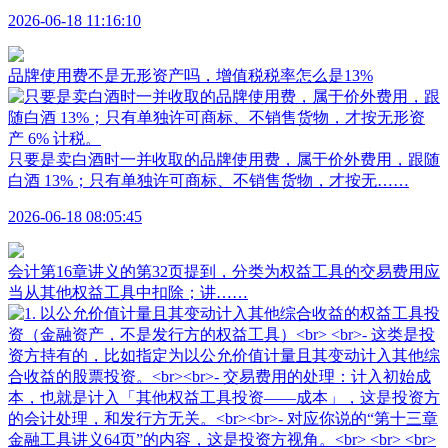
2026-06-18 11:16:10
品牌使用费不是无形资产吗，增值税税率怎么是13%
只要是卖白酒时一并收取的品牌使用费，属于价外费用，跟随
白酒 13%；只有单独许可商标、不销售货物，才按无……
2026-06-18 08:05:45
会计第16章讲义的第32页提到，分类为权益工具的交易费用应
当从其他权益工具中扣除；讲……