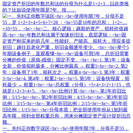
固定资产折旧的年数总和法的分母为什么是1+2+3…以此类推
的？比如说使用年限是7年、按……
一、先纠正你数字误区<br> <br>使用年限7年，分母不是55，